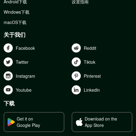
Android下载
设置指南
Windows下载
macOS下载
关于我们
Facebook
Reddit
Twitter
Tiktok
Instagram
Pinterest
Youtube
Linkedln
下载
Get it on
Download on the
Google Play
App Store